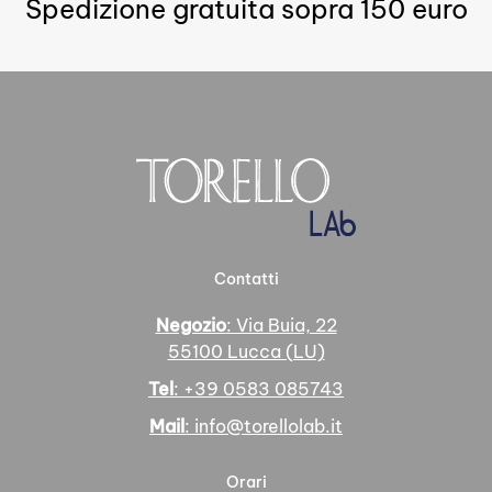
Spedizione gratuita sopra 150 euro
Le
varianti.
opzioni
Le
possono
opzioni
essere
possono
scelte
essere
nella
scelte
pagina
nella
del
pagina
prodotto
del
prodotto
Contatti
Negozio
: Via Buia, 22
55100 Lucca (LU)
Tel
: +39 0583 085743
Mail
: info@torellolab.it
Orari