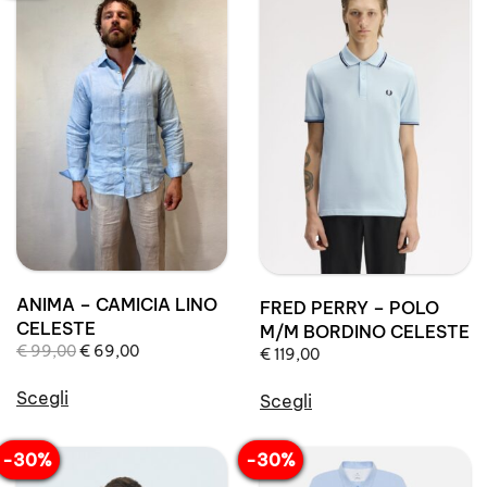
ANIMA – CAMICIA LINO
FRED PERRY – POLO
CELESTE
M/M BORDINO CELESTE
Il
Il
€
99,00
€
69,00
€
119,00
prezzo
prezzo
originale
attuale
Scegli
Scegli
era:
è:
Questo
Questo
€ 99,00.
€ 69,00.
prodotto
prodotto
-30%
-30%
ha
ha