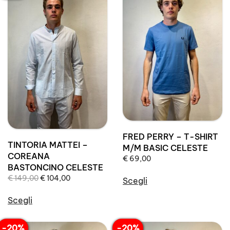
possono
più
essere
varianti.
scelte
Le
nella
opzioni
pagina
possono
del
essere
prodotto
scelte
nella
pagina
del
prodotto
FRED PERRY – T-SHIRT
TINTORIA MATTEI –
M/M BASIC CELESTE
COREANA
€
69,00
BASTONCINO CELESTE
Il
Il
€
149,00
€
104,00
Scegli
prezzo
prezzo
Questo
originale
attuale
Scegli
prodotto
era:
è:
Questo
ha
€ 149,00.
€ 104,00.
prodotto
-20%
-20%
più