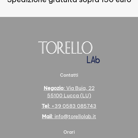
varianti.
Le
Le
opzioni
opzioni
possono
possono
essere
essere
scelte
scelte
nella
nella
pagina
pagina
del
del
prodotto
prodotto
Contatti
Negozio
: Via Buia, 22
55100 Lucca (LU)
Tel
: +39 0583 085743
Mail
: info@torellolab.it
Orari