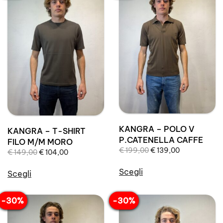
KANGRA – POLO V
KANGRA – T-SHIRT
P.CATENELLA CAFFE
FILO M/M MORO
Il
Il
€
199,00
€
139,00
Il
Il
€
149,00
€
104,00
prezzo
prezzo
prezzo
prezzo
originale
attuale
Scegli
originale
attuale
Scegli
era:
è:
Questo
era:
è:
Questo
€ 199,00.
€ 139,00.
€ 149,00.
€ 104,00.
prodotto
prodotto
-30%
-30%
ha
ha
più
più