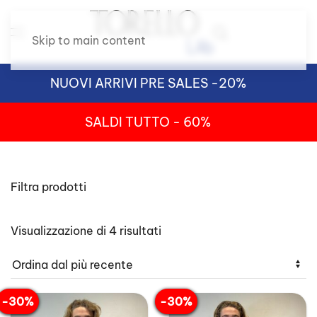
Skip to main content
NUOVI ARRIVI PRE SALES -20%
SALDI TUTTO - 60%
Filtra prodotti
Ordina
Visualizzazione di 4 risultati
in
base
al
più
recente
-30%
-30%