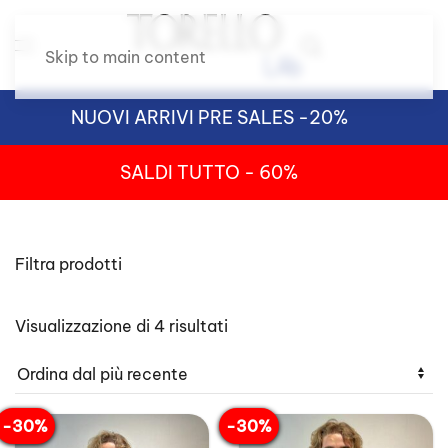
Skip to main content
NUOVI ARRIVI PRE SALES -20%
SALDI TUTTO - 60%
Filtra prodotti
Ordina
Visualizzazione di 4 risultati
in
base
al
più
recente
-30%
-30%