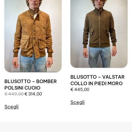
più
varianti.
varianti.
Le
Le
opzioni
opzioni
possono
possono
essere
essere
scelte
scelte
nella
nella
pagina
pagina
del
del
prodotto
prodotto
BLUSOTTO – VALSTAR
BLUSOTTO – BOMBER
COLLO IN PIEDI MORO
POLSINI CUOIO
€
445,00
Il
Il
€
449,00
€
314,00
prezzo
prezzo
Scegli
originale
attuale
Scegli
Questo
era:
è:
Questo
prodotto
€ 449,00.
€ 314,00.
prodotto
ha
ha
più