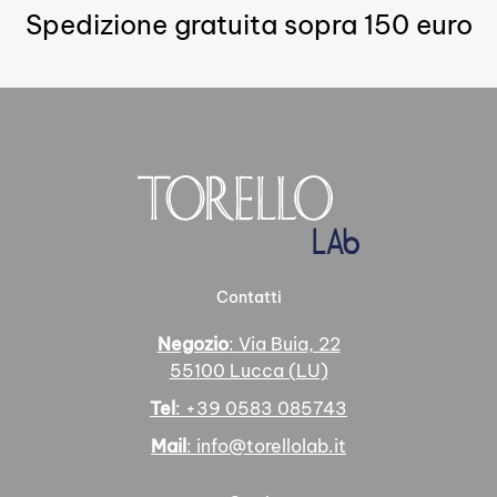
più
Spedizione gratuita sopra 150 euro
varianti.
varianti.
Le
Le
opzioni
opzioni
possono
possono
essere
essere
scelte
scelte
nella
nella
pagina
pagina
del
del
prodotto
prodotto
Contatti
Negozio
: Via Buia, 22
55100 Lucca (LU)
Tel
: +39 0583 085743
Mail
: info@torellolab.it