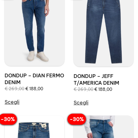
DONDUP – DIAN FERMO
DONDUP – JEFF
DENIM
T/AMERICA DENIM
Il
Il
€
269,00
€
188,00
Il
Il
€
269,00
€
188,00
prezzo
prezzo
prezzo
prezzo
originale
attuale
Scegli
originale
attuale
Scegli
era:
è:
era:
è:
Questo
Questo
€ 269,00.
€ 188,00.
€ 269,00.
€ 188,00.
prodotto
prodotto
-30%
-30%
ha
ha
più
più