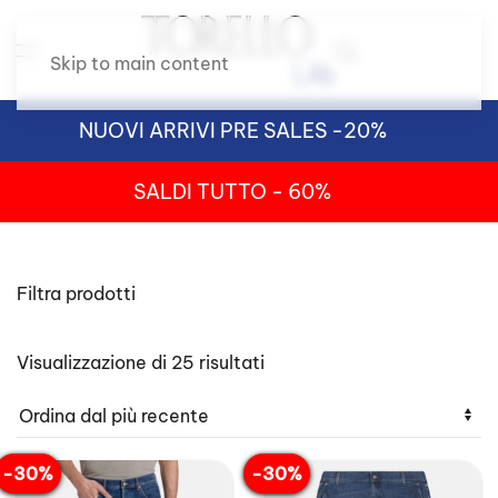
Skip to main content
NUOVI ARRIVI PRE SALES -20%
SALDI TUTTO - 60%
Filtra prodotti
Ordina
Visualizzazione di 25 risultati
in
base
al
più
recente
-30%
-30%