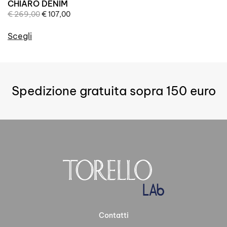
CHIARO DENIM
Il
Il
€
269,00
€
107,00
prezzo
prezzo
originale
attuale
Scegli
era:
è:
Questo
€ 269,00.
€ 107,00.
prodotto
ha
più
Spedizione gratuita sopra 150 euro
varianti.
Le
opzioni
possono
essere
scelte
nella
pagina
del
prodotto
Contatti