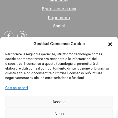
Spedizione e resi
Pagamenti
Social
Gestisci Consenso Cookie
Newsletter
Per fornire le migliori esperienze, utilizziamo tecnologie come i
cookie per memorizzare e/o accedere alle informazioni del
dispositivo. Il consenso a queste tecnologie ci permetterà di
elaborare dati come il comportamento di navigazione o ID unici su
questo sito. Non acconsentire o ritirare il consenso può influire
negativamente su alcune caratteristiche e funzioni.
Ho letto accettato la Privacy Policy
Gestisci servizi
Accetta
AELLE S.R.L. - P.IVA 02579930468 - PEC
Nega
aelleabbigliamento@pec.it - Privacy Policy - Cookie Policy