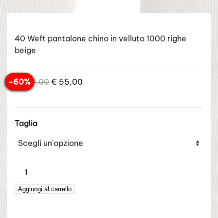
40 Weft pantalone chino in velluto 1000 righe
beige
Il
Il
-60%
€
139,00
€
55,00
prezzo
prezzo
originale
attuale
era:
è:
Taglia
€ 139,00.
€ 55,00.
40
WEFT
Aggiungi al carrello
–
PANTALONE
VELLUTO