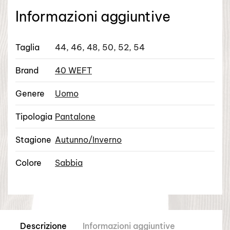
SABBIA
Informazioni aggiuntive
quantità
Taglia
44, 46, 48, 50, 52, 54
Brand
40 WEFT
Genere
Uomo
Tipologia
Pantalone
Stagione
Autunno/Inverno
Colore
Sabbia
Descrizione
Informazioni aggiuntive