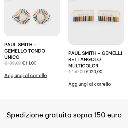
PAUL SMITH –
GEMELLO TONDO
PAUL SMITH – GEMELLI
UNICO
RETTANGOLO
Il
Il
€
139,00
€
111,00
MULTICOLOR
prezzo
prezzo
Il
Il
€
150,00
€
120,00
originale
attuale
Aggiungi al carrello
prezzo
prezzo
era:
è:
originale
attuale
Aggiungi al carrello
€ 139,00.
€ 111,00.
era:
è:
€ 150,00.
€ 120,00.
Spedizione gratuita sopra 150 euro