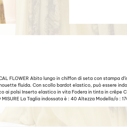
LOWER Abito lungo in chiffon di seta con stampa d’ispir
houette fluida. Con scollo bardot elastico, può essere i
co ai polsi Inserto elastico in vita Fodera in tinta in c
MISURE La Taglia indossata è : 40 Altezza Modella/o : 1