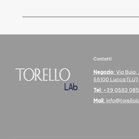
Contatti
Negozio
: Via Buia,
55100 Lucca (LU)
Tel
: +39 0583 08
Mail
: info@torellola