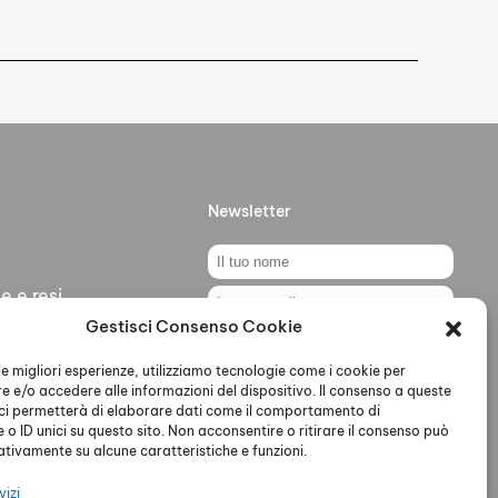
Newsletter
e e resi
Gestisci Consenso Cookie
ti
Ho letto accettato la Privacy
Policy
 le migliori esperienze, utilizziamo tecnologie come i cookie per
 e/o accedere alle informazioni del dispositivo. Il consenso a queste
ci permetterà di elaborare dati come il comportamento di
 o ID unici su questo sito. Non acconsentire o ritirare il consenso può
gativamente su alcune caratteristiche e funzioni.
vizi