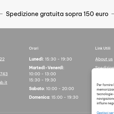
Spedizione gratuita sopra 150 euro
Orari
Link Utili
 22
Lunedì
: 15:30 - 19:30
About us
Martedì-Venerdì
:
Spedizion
5743
10:00 - 13:00
Pagamen
15:30 - 19:30
b.it
Social
Per fornire
Sabato
: 10:00 - 20:00
memorizzare
tecnologie 
Domenica
: 15:00 - 19:30
navigazione
influire ne
Gestisci ser