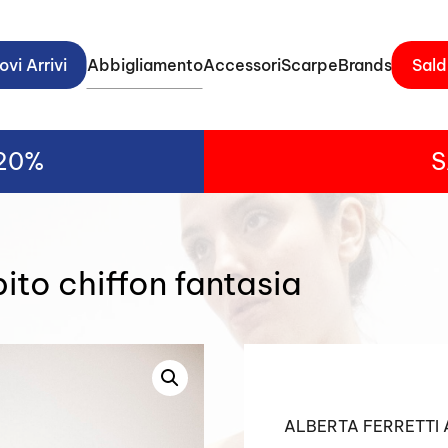
vi Arrivi
Abbigliamento
Accessori
Scarpe
Brands
Sald
-20%
S
to chiffon fantasia
ALBERTA FERRETTI 