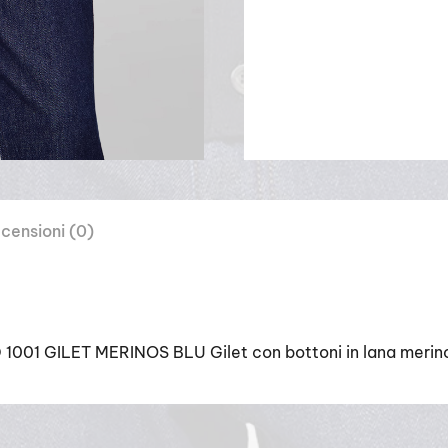
censioni (0)
D 1001 GILET MERINOS BLU Gilet con bottoni in lana merin