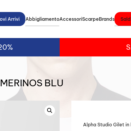
vi Arrivi
Abbigliamento
Accessori
Scarpe
Brands
Sald
-20%
S
 MERINOS BLU
Alpha Studio Gilet in