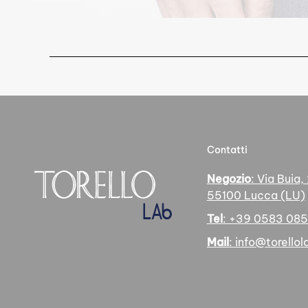
Contatti
Negozio
: Via Buia,
55100 Lucca (LU)
Tel
: +39 0583 08
Mail
: info@torellola