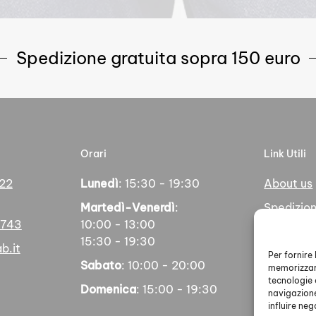
Spedizione gratuita sopra 150 euro
Orari
Link Utili
 22
Lunedì
: 15:30 - 19:30
About us
Martedì-Venerdì
:
Spedizion
5743
10:00 - 13:00
Pagamen
15:30 - 19:30
b.it
Social
Per fornire
Sabato
: 10:00 - 20:00
memorizzare
tecnologie 
Domenica
: 15:00 - 19:30
navigazione
influire ne