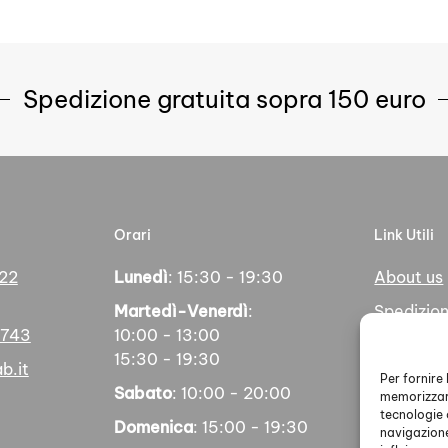
Spedizione gratuita sopra 150 euro
Orari
Link Utili
 22
Lunedì
: 15:30 - 19:30
About us
Martedì-Venerdì
:
Spedizion
5743
10:00 - 13:00
Pagamen
15:30 - 19:30
b.it
Social
Per fornire
Sabato
: 10:00 - 20:00
memorizzare
tecnologie 
Domenica
: 15:00 - 19:30
navigazione