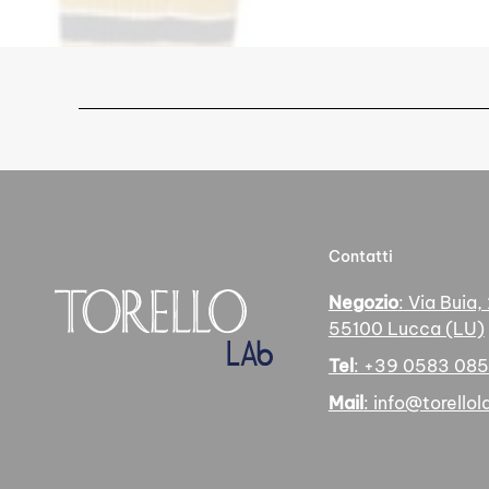
Contatti
Negozio
: Via Buia,
55100 Lucca (LU)
Tel
: +39 0583 08
Mail
: info@torellola