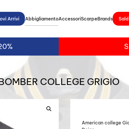
vi Arrivi
Abbigliamento
Accessori
Scarpe
Brands
Sald
-20%
S
BOMBER COLLEGE GRIGIO
American college G