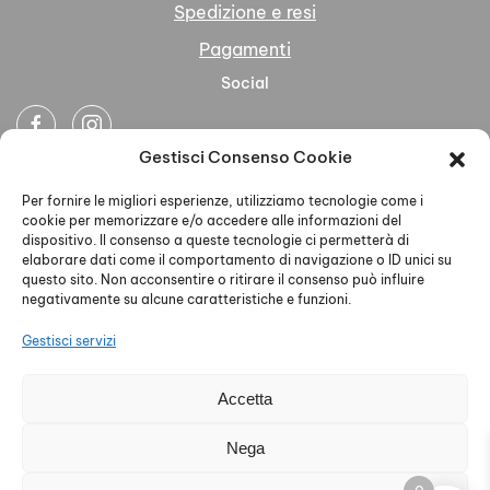
Spedizione e resi
Pagamenti
Social
Gestisci Consenso Cookie
Newsletter
Per fornire le migliori esperienze, utilizziamo tecnologie come i
cookie per memorizzare e/o accedere alle informazioni del
dispositivo. Il consenso a queste tecnologie ci permetterà di
elaborare dati come il comportamento di navigazione o ID unici su
questo sito. Non acconsentire o ritirare il consenso può influire
negativamente su alcune caratteristiche e funzioni.
Ho letto accettato la Privacy Policy
Gestisci servizi
Accetta
AELLE S.R.L. - P.IVA 02579930468 - PEC
Nega
aelleabbigliamento@pec.it - Privacy Policy - Cookie Policy