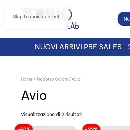
Skip to main content
Nuo
NUOVI ARRIVI PRE SALES 
Home
/ Prodotto Colore / Avio
Avio
Ordina
Visualizzazione di 2 risultati
in
base
al
-60%
-32%