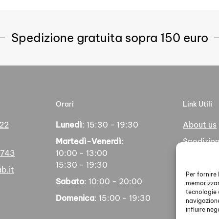
Spedizione gratuita sopra 150 euro
Orari
Link Utili
 22
Lunedì
: 15:30 - 19:30
About us
Martedì-Venerdì
:
Spedizion
5743
10:00 - 13:00
Pagamen
15:30 - 19:30
b.it
Social
Per fornire
Sabato
: 10:00 - 20:00
memorizzare
tecnologie 
Domenica
: 15:00 - 19:30
navigazione
influire ne