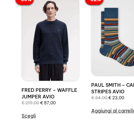
più
recente
PAUL SMITH – C
FRED PERRY – WAFFLE
STRIPES AVIO
JUMPER AVIO
Il
Il
€
34,00
€
23,00
Il
Il
€
219,00
€
87,00
prezzo
prez
prezzo
prezzo
originale
attu
Aggiungi al carrell
originale
attuale
Scegli
era:
è:
era:
è:
Questo
€ 34,00.
€ 23
€ 219,00.
€ 87,00.
prodotto