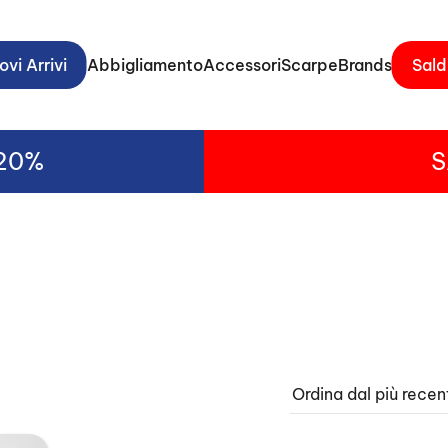
vi Arrivi
Abbigliamento
Accessori
Scarpe
Brands
Sald
-20%
S