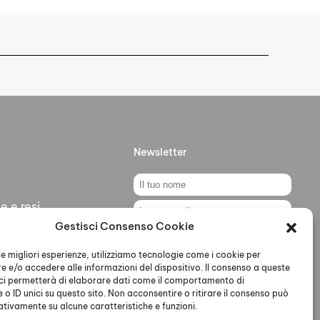
Newsletter
e e resi
Gestisci Consenso Cookie
ti
Ho letto accettato la Privacy
Policy
 le migliori esperienze, utilizziamo tecnologie come i cookie per
 e/o accedere alle informazioni del dispositivo. Il consenso a queste
ci permetterà di elaborare dati come il comportamento di
 o ID unici su questo sito. Non acconsentire o ritirare il consenso può
gativamente su alcune caratteristiche e funzioni.