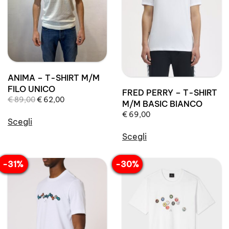
possono
possono
essere
essere
scelte
scelte
nella
nella
pagina
pagina
del
del
ANIMA – T-SHIRT M/M
prodotto
prodotto
FILO UNICO
FRED PERRY – T-SHIRT
Il
Il
€
89,00
€
62,00
M/M BASIC BIANCO
prezzo
prezzo
€
69,00
originale
attuale
Scegli
era:
è:
Questo
Scegli
€ 89,00.
€ 62,00.
prodotto
Questo
ha
prodotto
-31%
-30%
più
ha
varianti.
più
Le
varianti.
opzioni
Le
possono
opzioni