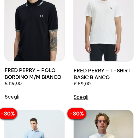
Le
Le
opzioni
opzioni
possono
possono
essere
essere
scelte
scelte
nella
nella
pagina
pagina
del
del
prodotto
prodotto
FRED PERRY – POLO
FRED PERRY – T-SHIRT
BORDINO M/M BIANCO
BASIC BIANCO
€
119,00
€
69,00
Scegli
Scegli
Questo
Questo
prodotto
prodotto
-30%
-30%
ha
ha
più
più
varianti.
varianti.