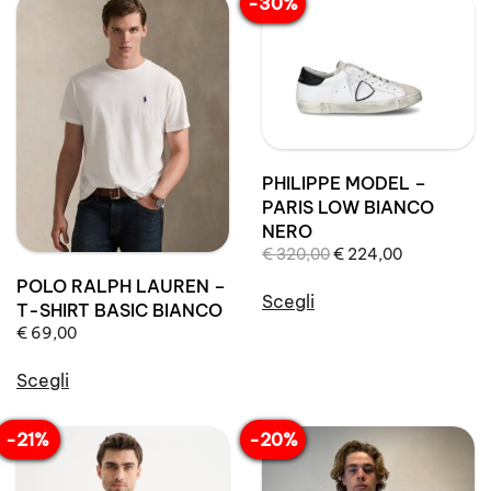
-30%
PHILIPPE MODEL –
PARIS LOW BIANCO
NERO
Il
Il
€
320,00
€
224,00
prezzo
prezzo
POLO RALPH LAUREN –
originale
attuale
Scegli
T-SHIRT BASIC BIANCO
era:
è:
Questo
€
69,00
€ 320,00.
€ 224,00.
prodotto
ha
Scegli
più
Questo
varianti.
prodotto
-21%
-20%
Le
ha
opzioni
più