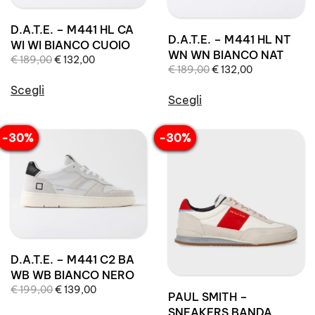
possono
essere
essere
scelte
D.A.T.E. – M441 HL CA
D.A.T.E. – M441 HL NT
scelte
nella
WI WI BIANCO CUOIO
WN WN BIANCO NAT
nella
Il
Il
pagina
€
189,00
€
132,00
Il
Il
€
189,00
€
132,00
pagina
prezzo
prezzo
del
prezzo
prezzo
originale
attuale
Scegli
del
prodotto
originale
attuale
Scegli
era:
è:
Questo
prodotto
era:
è:
Questo
€ 189,00.
€ 132,00.
prodotto
€ 189,00.
€ 132,00.
prodotto
-30%
-30%
ha
ha
più
più
varianti.
varianti.
Le
Le
opzioni
opzioni
possono
possono
essere
essere
scelte
D.A.T.E. – M441 C2 BA
scelte
WB WB BIANCO NERO
nella
nella
Il
Il
€
199,00
€
139,00
pagina
PAUL SMITH –
pagina
prezzo
prezzo
del
SNEAKERS BANDA