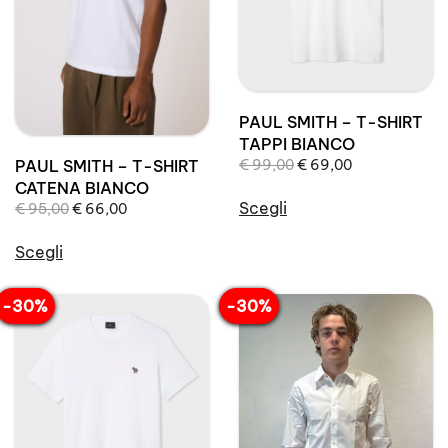
essere
possono
scelte
essere
nella
scelte
pagina
nella
del
pagina
PAUL SMITH – T-SHIRT
prodotto
del
TAPPI BIANCO
prodotto
Il
Il
PAUL SMITH – T-SHIRT
€
99,00
€
69,00
prezzo
prezzo
CATENA BIANCO
originale
attuale
Scegli
Il
Il
€
95,00
€
66,00
era:
è:
prezzo
prezzo
Questo
€ 99,00.
€ 69,00.
originale
attuale
Scegli
prodotto
era:
è:
Questo
ha
€ 95,00.
€ 66,00.
prodotto
più
-30%
-30%
ha
varianti.
più
Le
varianti.
opzioni
Le
possono
opzioni
essere
possono
scelte