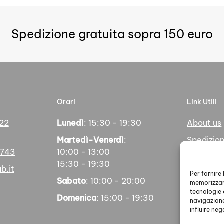
Spedizione gratuita sopra 150 euro
Orari
Link Utili
 22
Lunedì
: 15:30 - 19:30
About us
Martedì-Venerdì
:
Spedizion
5743
10:00 - 13:00
Pagamen
15:30 - 19:30
b.it
Social
Per fornire
Sabato
: 10:00 - 20:00
memorizzare
tecnologie 
Domenica
: 15:00 - 19:30
navigazione
influire ne