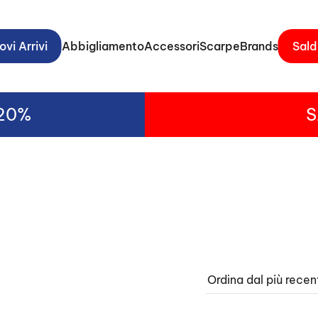
vi Arrivi
Abbigliamento
Accessori
Scarpe
Brands
Sald
-20%
S