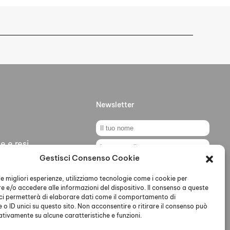
Newsletter
e e resi
Gestisci Consenso Cookie
ti
Ho letto accettato la Privacy
Policy
 le migliori esperienze, utilizziamo tecnologie come i cookie per
 e/o accedere alle informazioni del dispositivo. Il consenso a queste
ci permetterà di elaborare dati come il comportamento di
 o ID unici su questo sito. Non acconsentire o ritirare il consenso può
gativamente su alcune caratteristiche e funzioni.