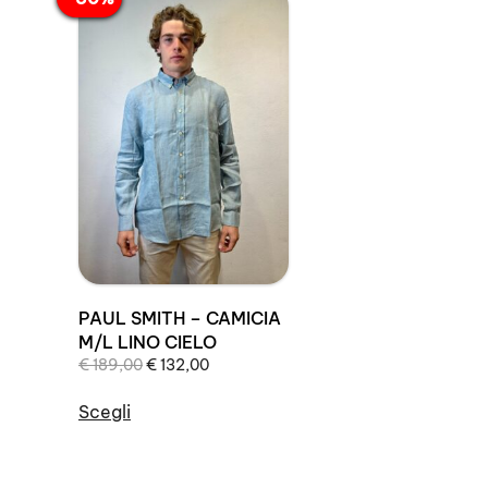
PAUL SMITH – CAMICIA
M/L LINO CIELO
Il
Il
€
189,00
€
132,00
prezzo
prezzo
originale
attuale
Scegli
era:
è:
Questo
€ 189,00.
€ 132,00.
prodotto