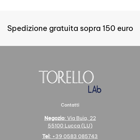
più
varianti.
Le
opzioni
Spedizione gratuita sopra 150 euro
possono
essere
scelte
nella
pagina
del
prodotto
Contatti
Negozio
: Via Buia, 22
55100 Lucca (LU)
Tel
: +39 0583 085743