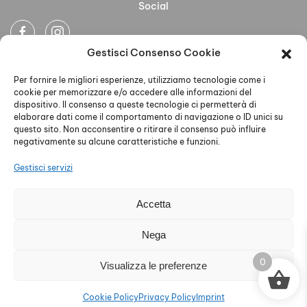
Social
Gestisci Consenso Cookie
Newsletter
Per fornire le migliori esperienze, utilizziamo tecnologie come i
cookie per memorizzare e/o accedere alle informazioni del
dispositivo. Il consenso a queste tecnologie ci permetterà di
elaborare dati come il comportamento di navigazione o ID unici su
questo sito. Non acconsentire o ritirare il consenso può influire
negativamente su alcune caratteristiche e funzioni.
Ho letto accettato la Privacy Policy
Gestisci servizi
Accetta
AELLE S.R.L. - P.IVA 02579930468 - PEC
Nega
aelleabbigliamento@pec.it - Privacy Policy - Cookie Policy
0
Visualizza le preferenze
Cookie Policy
Privacy Policy
Imprint