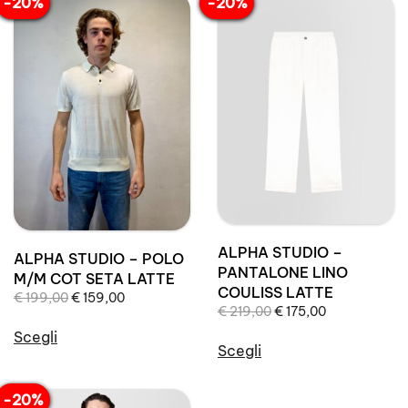
-20%
-20%
ALPHA STUDIO –
ALPHA STUDIO – POLO
PANTALONE LINO
M/M COT SETA LATTE
COULISS LATTE
Il
Il
€
199,00
€
159,00
Il
Il
€
219,00
€
175,00
prezzo
prezzo
prezzo
prezzo
originale
attuale
Scegli
originale
attuale
Scegli
era:
è:
Questo
era:
è:
Questo
€ 199,00.
€ 159,00.
prodotto
€ 219,00.
€ 175,00.
prodotto
-20%
ha