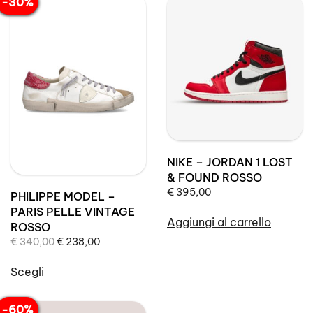
-30%
NIKE – JORDAN 1 LOST
& FOUND ROSSO
€
395,00
PHILIPPE MODEL –
PARIS PELLE VINTAGE
Aggiungi al carrello
ROSSO
Il
Il
€
340,00
€
238,00
prezzo
prezzo
originale
attuale
Scegli
era:
è:
Questo
€ 340,00.
€ 238,00.
prodotto
-60%