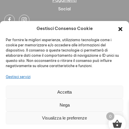
Pagamenti
Social
Gestisci Consenso Cookie
Newsletter
Per fornire le migliori esperienze, utilizziamo tecnologie come i
cookie per memorizzare e/o accedere alle informazioni del
dispositivo. Il consenso a queste tecnologie ci permetterà di
elaborare dati come il comportamento di navigazione o ID unici su
questo sito. Non acconsentire o ritirare il consenso può influire
negativamente su alcune caratteristiche e funzioni.
Ho letto accettato la Privacy Policy
Gestisci servizi
Accetta
AELLE S.R.L. - P.IVA 02579930468 - PEC
Nega
aelleabbigliamento@pec.it - Privacy Policy - Cookie Policy
0
Visualizza le preferenze