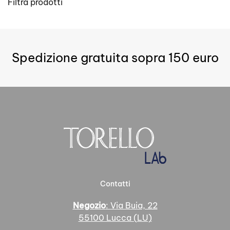
Filtra prodotti
ha
più
varianti.
Le
opzioni
Spedizione gratuita sopra 150 euro
possono
essere
scelte
nella
pagina
del
prodotto
Contatti
Negozio
: Via Buia, 22
55100 Lucca (LU)