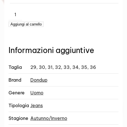
DONDUP
–
Aggiungi al carrello
BRIGHTON
BULL
NERO
quantità
Informazioni aggiuntive
Taglia
29, 30, 31, 32, 33, 34, 35, 36
Brand
Dondup
Genere
Uomo
Tipologia
Jeans
Stagione
Autunno/Inverno