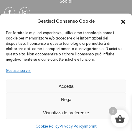
Social
Gestisci Consenso Cookie
Newsletter
Per fornire le migliori esperienze, utilizziamo tecnologie come i
cookie per memorizzare e/o accedere alle informazioni del
dispositivo. Il consenso a queste tecnologie ci permetterà di
elaborare dati come il comportamento di navigazione o ID unici su
questo sito. Non acconsentire o ritirare il consenso può influire
negativamente su alcune caratteristiche e funzioni.
Ho letto accettato la Privacy Policy
Gestisci servizi
Accetta
AELLE S.R.L. - P.IVA 02579930468 - PEC
Nega
aelleabbigliamento@pec.it - Privacy Policy - Cookie Policy
0
Visualizza le preferenze
Cookie Policy
Privacy Policy
Imprint