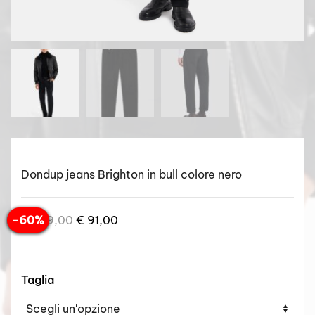
Dondup jeans Brighton in bull colore nero
Il
Il
-60%
€
229,00
€
91,00
prezzo
prezzo
originale
attuale
era:
è:
Taglia
€ 229,00.
€ 91,00.