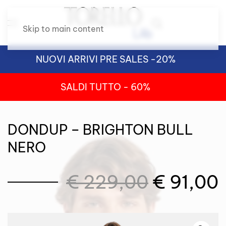
Skip to main content
NUOVI ARRIVI PRE SALES -20%
SALDI TUTTO - 60%
DONDUP – BRIGHTON BULL
NERO
Il
I
€
229,00
€
91,00
prezzo
original