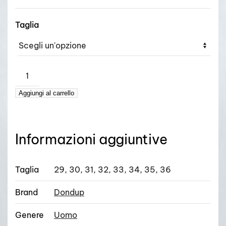
originale
attuale
era:
è:
Taglia
€ 269,00.
€ 107,00.
DONDUP
–
Aggiungi al carrello
GEORGE
DENIM
quantità
Informazioni aggiuntive
Taglia
29, 30, 31, 32, 33, 34, 35, 36
Brand
Dondup
Genere
Uomo