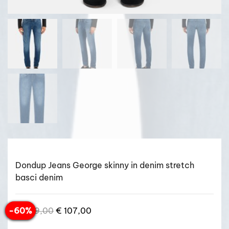
Dondup Jeans George skinny in denim stretch
basci denim
Il
Il
-60%
€
269,00
€
107,00
prezzo
prezzo