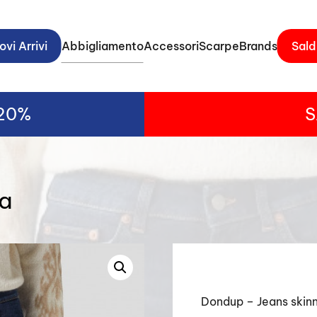
vi Arrivi
Abbigliamento
Accessori
Scarpe
Brands
Sald
-20%
S
ta
Dondup – Jeans skinn