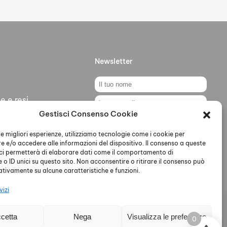
Newsletter
e e resi
Gestisci Consenso Cookie
ti
Ho letto accettato la Privacy
Policy
 le migliori esperienze, utilizziamo tecnologie come i cookie per
 e/o accedere alle informazioni del dispositivo. Il consenso a queste
ci permetterà di elaborare dati come il comportamento di
 o ID unici su questo sito. Non acconsentire o ritirare il consenso può
gativamente su alcune caratteristiche e funzioni.
vizi
cy - Cookie Policy
cetta
Nega
Visualizza le preferenze
0