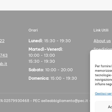
Orari
Link Utili
 22
Lunedì
: 15:30 - 19:30
About us
Martedì-Venerdì
:
Spedizion
5743
10:00 - 13:00
Pagamen
15:30 - 19:30
b.it
Social
Per fornire
Sabato
: 10:00 - 20:00
memorizzare
tecnologie 
Domenica
: 15:00 - 19:30
navigazione
influire ne
Gestisci ser
IVA 02579930468 - PEC aelleabbigliamento@pec.it - Privacy Poli
Ac