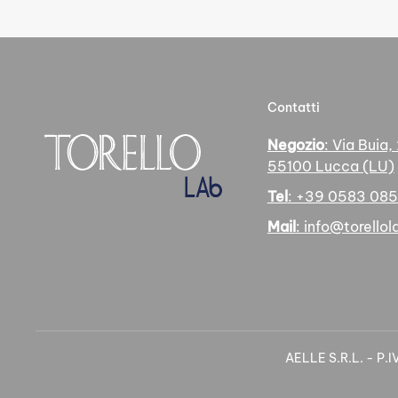
Contatti
Negozio
: Via Buia,
55100 Lucca (LU)
Tel
: +39 0583 08
Mail
: info@torellola
AELLE S.R.L. - P.