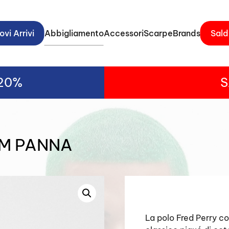
vi Arrivi
Abbigliamento
Accessori
Scarpe
Brands
Sald
-20%
S
/M PANNA
La polo Fred Perry co