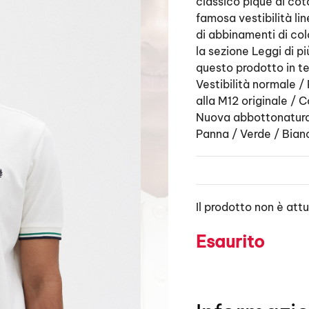
classico piqué di cot
famosa vestibilità li
di abbinamenti di col
la sezione Leggi di pi
questo prodotto in ter
Vestibilità normale /
alla M12 originale / 
Nuova abbottonatura
Panna / Verde / Bia
Il prodotto non è att
Esaurito