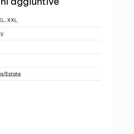
ni aggiuntive
 XL, XXL
ry
ra/Estate