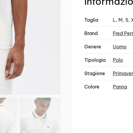
Informazio
Taglia
L, M, S,
Brand
Fred Per
Genere
Uomo
Tipologia
Polo
Stagione
Primave
Colore
Panna