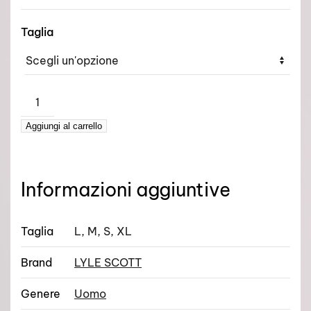
originale
attuale
era:
è:
Taglia
€ 89,00.
€ 35,00.
LYLE
SCOTT
Aggiungi al carrello
–
FELPA
CAPPUCCIO
BORGUNDY
Informazioni aggiuntive
quantità
Taglia
L, M, S, XL
Brand
LYLE SCOTT
Genere
Uomo