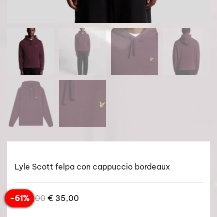
Lyle Scott felpa con cappuccio bordeaux
Il
Il
-61%
€
89,00
€
35,00
prezzo
prezzo