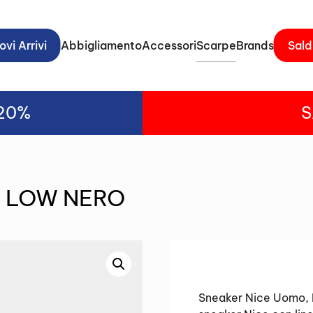
vi Arrivi
Abbigliamento
Accessori
Scarpe
Brands
Sald
-20%
S
E LOW NERO
Sneaker Nice Uomo, N