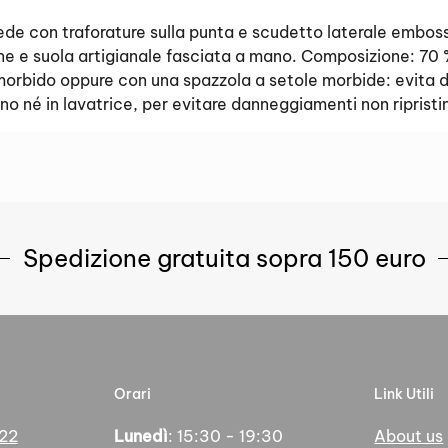
suede con traforature sulla punta e scudetto laterale embo
otone e suola artigianale fasciata a mano. Composizion
morbido oppure con una spazzola a setole morbide: evita d
 né in lavatrice, per evitare danneggiamenti non ripristina
Spedizione gratuita sopra 150 euro
Orari
Link Utili
 22
Lunedì
: 15:30 - 19:30
About us