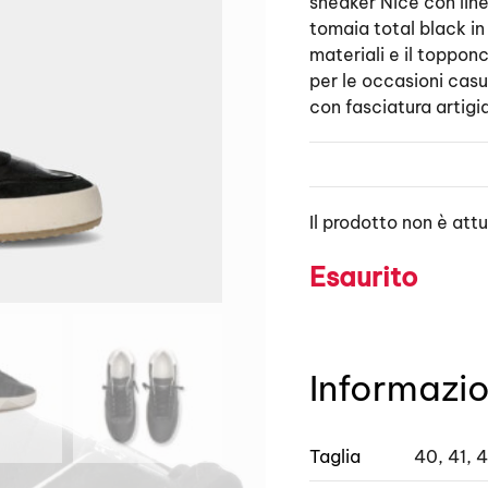
sneaker Nice con line
tomaia total black in 
materiali e il toppon
per le occasioni casu
con fasciatura artigi
Il prodotto non è att
Esaurito
Informazio
Taglia
40, 41, 