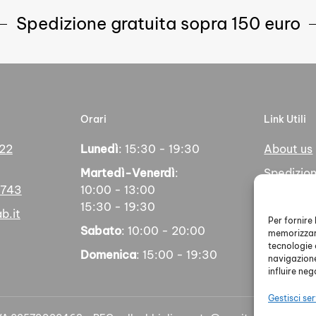
Spedizione gratuita sopra 150 euro
Orari
Link Utili
 22
Lunedì
: 15:30 - 19:30
About us
Martedì-Venerdì
:
Spedizion
5743
10:00 - 13:00
Pagamen
15:30 - 19:30
b.it
Social
Per fornire
Sabato
: 10:00 - 20:00
memorizzare
tecnologie 
Domenica
: 15:00 - 19:30
navigazione
influire ne
Gestisci ser