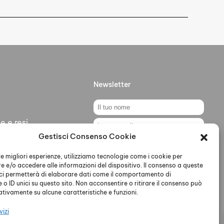
Newsletter
e e resi
Gestisci Consenso Cookie
ti
Ho letto accettato la Privacy
Policy
 le migliori esperienze, utilizziamo tecnologie come i cookie per
 e/o accedere alle informazioni del dispositivo. Il consenso a queste
ci permetterà di elaborare dati come il comportamento di
 o ID unici su questo sito. Non acconsentire o ritirare il consenso può
gativamente su alcune caratteristiche e funzioni.
vizi