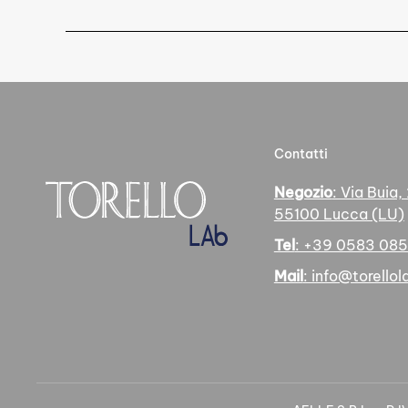
Contatti
Negozio
: Via Buia,
55100 Lucca (LU)
Tel
: +39 0583 08
Mail
: info@torellola