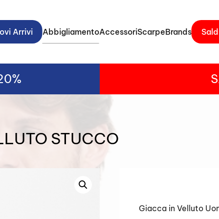
vi Arrivi
Abbigliamento
Accessori
Scarpe
Brands
Sald
-20%
S
ELLUTO STUCCO
Giacca in Velluto U