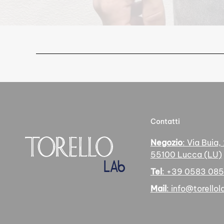
Contatti
Negozio
: Via Buia,
55100 Lucca (LU)
Tel
: +39 0583 08
Mail
: info@torellola