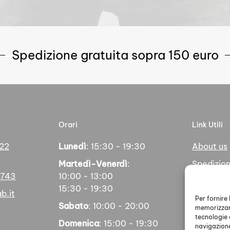
Spedizione gratuita sopra 150 euro
Orari
Link Utili
 22
Lunedì
: 15:30 - 19:30
About us
Martedì-Venerdì
:
Spedizion
5743
10:00 - 13:00
Pagamen
15:30 - 19:30
b.it
Social
Per fornire
Sabato
: 10:00 - 20:00
memorizzare
tecnologie 
Domenica
: 15:00 - 19:30
navigazione