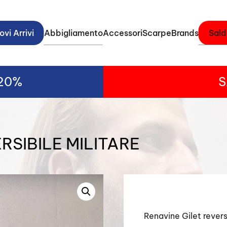
vi Arrivi
Abbigliamento
Accessori
Scarpe
Brands
Sald
-20%
S
RSIBILE MILITARE
Renavine Gilet revers