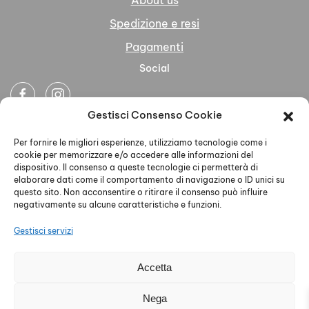
About us
Spedizione e resi
Pagamenti
Social
Gestisci Consenso Cookie
Newsletter
Per fornire le migliori esperienze, utilizziamo tecnologie come i
cookie per memorizzare e/o accedere alle informazioni del
dispositivo. Il consenso a queste tecnologie ci permetterà di
elaborare dati come il comportamento di navigazione o ID unici su
questo sito. Non acconsentire o ritirare il consenso può influire
negativamente su alcune caratteristiche e funzioni.
Ho letto accettato la Privacy Policy
Gestisci servizi
Accetta
AELLE S.R.L. - P.IVA 02579930468 - PEC
Nega
aelleabbigliamento@pec.it - Privacy Policy - Cookie Policy