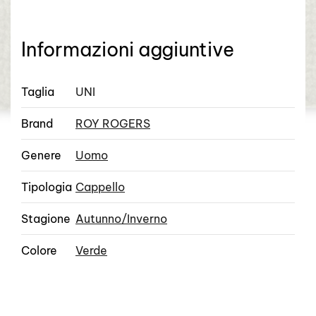
CAPPELLO
LOGO
ARMY
Informazioni aggiuntive
quantità
Taglia
UNI
Brand
ROY ROGERS
Genere
Uomo
Tipologia
Cappello
Stagione
Autunno/Inverno
Colore
Verde