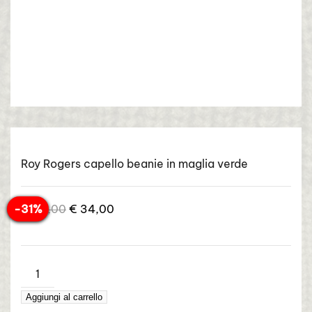
Roy Rogers capello beanie in maglia verde
Il
Il
-31%
€
49,00
€
34,00
prezzo
prezzo
originale
attuale
era:
è:
ROY
€ 49,00.
€ 34,00.
ROGERS
Aggiungi al carrello
–