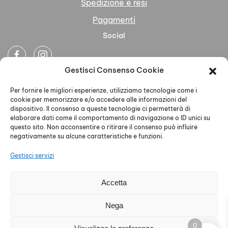
Spedizione e resi
Pagamenti
Social
Gestisci Consenso Cookie
Newsletter
Per fornire le migliori esperienze, utilizziamo tecnologie come i
cookie per memorizzare e/o accedere alle informazioni del
dispositivo. Il consenso a queste tecnologie ci permetterà di
elaborare dati come il comportamento di navigazione o ID unici su
questo sito. Non acconsentire o ritirare il consenso può influire
negativamente su alcune caratteristiche e funzioni.
Ho letto accettato la Privacy Policy
Gestisci servizi
Accetta
AELLE S.R.L. - P.IVA 02579930468 - PEC
Nega
aelleabbigliamento@pec.it - Privacy Policy - Cookie Policy
0