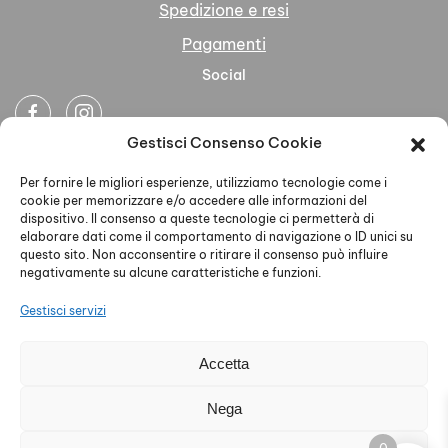
Spedizione e resi
Pagamenti
Social
Gestisci Consenso Cookie
Newsletter
Per fornire le migliori esperienze, utilizziamo tecnologie come i
cookie per memorizzare e/o accedere alle informazioni del
dispositivo. Il consenso a queste tecnologie ci permetterà di
elaborare dati come il comportamento di navigazione o ID unici su
questo sito. Non acconsentire o ritirare il consenso può influire
negativamente su alcune caratteristiche e funzioni.
Ho letto accettato la Privacy Policy
Gestisci servizi
Accetta
AELLE S.R.L. - P.IVA 02579930468 - PEC
Nega
aelleabbigliamento@pec.it - Privacy Policy - Cookie Policy