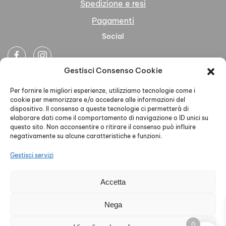
Spedizione e resi
Pagamenti
Social
Gestisci Consenso Cookie
Newsletter
Per fornire le migliori esperienze, utilizziamo tecnologie come i
cookie per memorizzare e/o accedere alle informazioni del
dispositivo. Il consenso a queste tecnologie ci permetterà di
elaborare dati come il comportamento di navigazione o ID unici su
questo sito. Non acconsentire o ritirare il consenso può influire
negativamente su alcune caratteristiche e funzioni.
Ho letto accettato la Privacy Policy
Gestisci servizi
Accetta
AELLE S.R.L. - P.IVA 02579930468 - PEC
Nega
aelleabbigliamento@pec.it - Privacy Policy - Cookie Policy
0