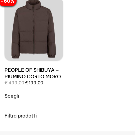
-60%
PEOPLE OF SHIBUYA –
PIUMINO CORTO MORO
Il
Il
€
499,00
€
199,00
prezzo
prezzo
originale
attuale
Scegli
era:
è:
Questo
€ 499,00.
€ 199,00.
prodotto
Filtra prodotti
ha
più
varianti.