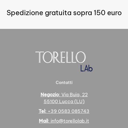
Le
opzioni
Spedizione gratuita sopra 150 euro
possono
essere
scelte
nella
pagina
del
prodotto
Contatti
Negozio
: Via Buia, 22
55100 Lucca (LU)
Tel
: +39 0583 085743
Mail
: info@torellolab.it