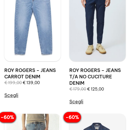
Le
Le
opzioni
opzioni
possono
possono
essere
essere
scelte
scelte
nella
nella
pagina
pagina
del
del
prodotto
prodotto
ROY ROGERS – JEANS
ROY ROGERS – JEANS
CARROT DENIM
T/A NO CUCITURE
Il
Il
€
199,00
€
139,00
DENIM
prezzo
prezzo
Il
Il
€
179,00
€
125,00
originale
attuale
Scegli
prezzo
prezzo
era:
è:
originale
attuale
Scegli
Questo
€ 199,00.
€ 139,00.
era:
è:
Questo
prodotto
€ 179,00.
€ 125,00.
prodotto
ha
-60%
-60%
ha
più
più
varianti.