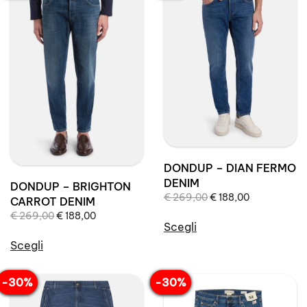
DONDUP – DIAN FERMO
DENIM
DONDUP – BRIGHTON
Il
Il
€
269,00
€
188,00
CARROT DENIM
prezzo
prezzo
Il
Il
€
269,00
€
188,00
originale
attuale
Scegli
prezzo
prezzo
era:
è:
Questo
originale
attuale
Scegli
€ 269,00.
€ 188,00.
prodotto
era:
è:
Questo
€ 269,00.
€ 188,00.
ha
prodotto
-30%
-30%
più
ha