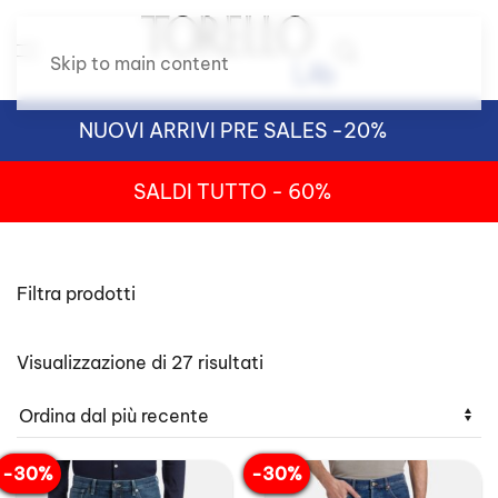
Skip to main content
NUOVI ARRIVI PRE SALES -20%
SALDI TUTTO - 60%
Filtra prodotti
Ordina
Visualizzazione di 27 risultati
in
base
al
più
recente
-30%
-30%