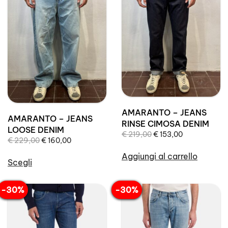
possono
Le
essere
opzioni
scelte
possono
nella
essere
pagina
scelte
del
nella
prodotto
pagina
del
prodotto
AMARANTO – JEANS
AMARANTO – JEANS
RINSE CIMOSA DENIM
LOOSE DENIM
Il
Il
€
219,00
€
153,00
Il
Il
€
229,00
€
160,00
prezzo
prezzo
prezzo
prezzo
originale
attuale
Aggiungi al carrello
originale
attuale
Scegli
era:
è:
era:
è:
Questo
€ 219,00.
€ 153,00.
€ 229,00.
€ 160,00.
prodotto
-30%
-30%
ha
più
varianti.