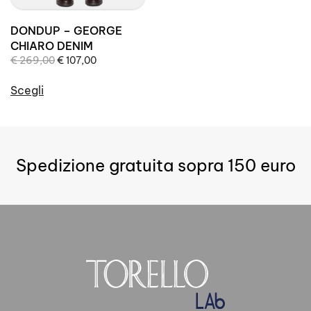
pagina
pagina
del
del
DONDUP – GEORGE
prodotto
prodotto
CHIARO DENIM
Il
Il
€
269,00
€
107,00
prezzo
prezzo
originale
attuale
Scegli
era:
è:
Questo
€ 269,00.
€ 107,00.
prodotto
ha
più
Spedizione gratuita sopra 150 euro
varianti.
Le
opzioni
possono
essere
scelte
nella
pagina
del