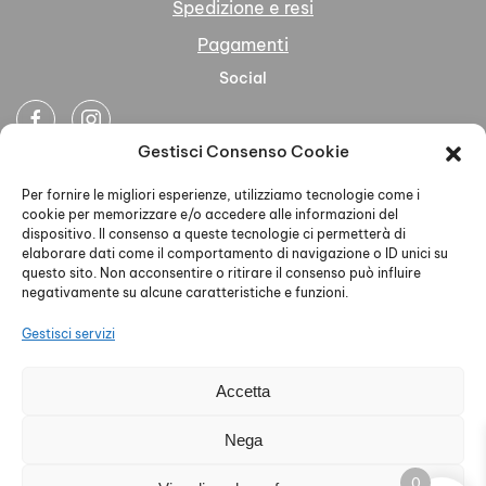
Spedizione e resi
Pagamenti
Social
Gestisci Consenso Cookie
Newsletter
Per fornire le migliori esperienze, utilizziamo tecnologie come i
cookie per memorizzare e/o accedere alle informazioni del
dispositivo. Il consenso a queste tecnologie ci permetterà di
elaborare dati come il comportamento di navigazione o ID unici su
questo sito. Non acconsentire o ritirare il consenso può influire
negativamente su alcune caratteristiche e funzioni.
Ho letto accettato la Privacy Policy
Gestisci servizi
Accetta
AELLE S.R.L. - P.IVA 02579930468 - PEC
Nega
aelleabbigliamento@pec.it - Privacy Policy - Cookie Policy
0