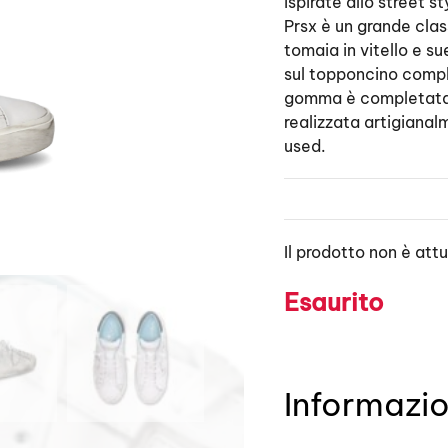
ispirate allo street s
Prsx è un grande clas
tomaia in vitello e su
sul topponcino compl
gomma è completata da
realizzata artigianal
used.
Il prodotto non è att
Esaurito
Informazio