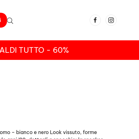
i
ALDI TUTTO - 60%
omo – bianco e nero Look vissuto, forme