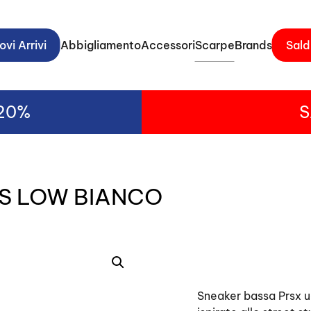
vi Arrivi
Abbigliamento
Accessori
Scarpe
Brands
Sald
-20%
S
IS LOW BIANCO
Sneaker bassa Prsx u