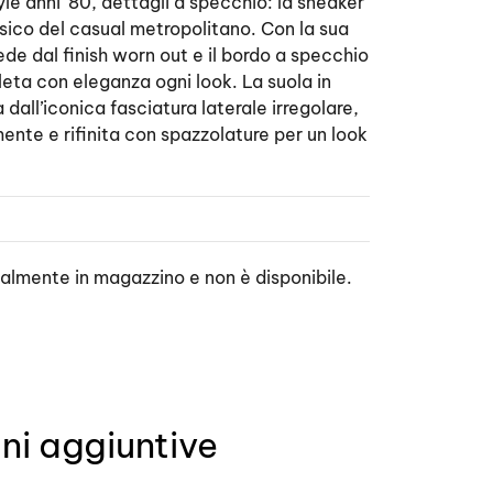
tyle anni ’80, dettagli a specchio: la sneaker
sico del casual metropolitano. Con la sua
ede dal finish worn out e il bordo a specchio
eta con eleganza ogni look. La suola in
ll’iconica fasciatura laterale irregolare,
mente e rifinita con spazzolature per un look
ualmente in magazzino e non è disponibile.
ni aggiuntive