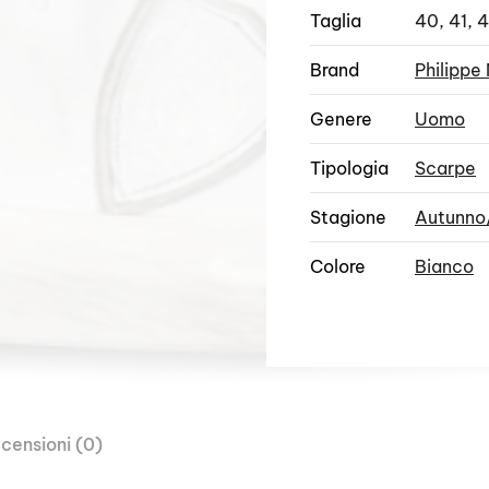
Taglia
40, 41, 
Brand
Philippe
Genere
Uomo
Tipologia
Scarpe
Stagione
Autunno
Colore
Bianco
censioni (0)