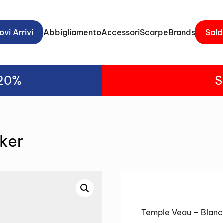
vi Arrivi
Abbigliamento
Accessori
Scarpe
Brands
Sald
-20%
S
ker
Temple Veau – Blanc