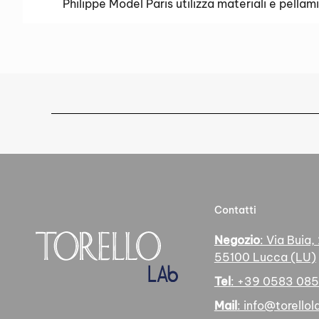
Philippe Model Paris utilizza materiali e pellami 
Contatti
Negozio
: Via Buia,
55100 Lucca (LU)
Tel
: +39 0583 08
Mail
: info@torellola