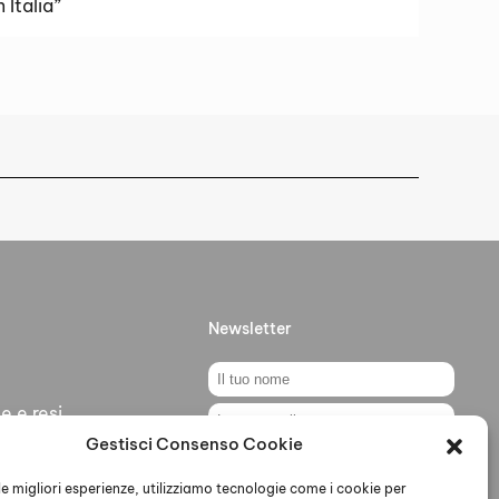
 Italia”
Newsletter
e e resi
Gestisci Consenso Cookie
ti
Ho letto accettato la Privacy
Policy
 le migliori esperienze, utilizziamo tecnologie come i cookie per