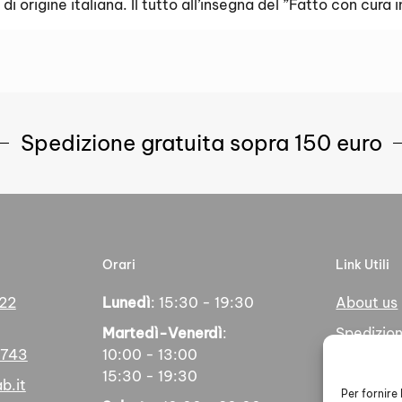
di origine italiana. Il tutto all’insegna del ”Fatto con cura in
Spedizione gratuita sopra 150 euro
Orari
Link Utili
 22
Lunedì
: 15:30 - 19:30
About us
Martedì-Venerdì
:
Spedizion
5743
10:00 - 13:00
Pagamen
15:30 - 19:30
b.it
Social
Per fornire